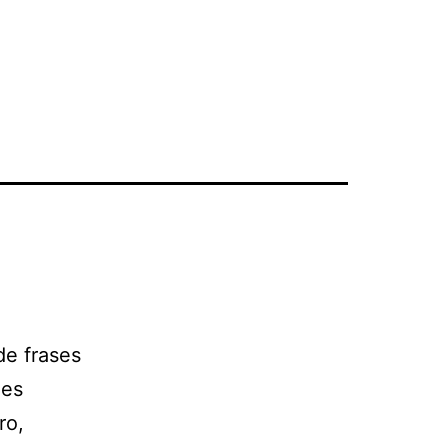
de frases
les
ro,