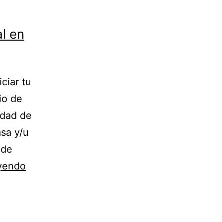
al en
ciar tu
io de
idad de
sa y/u
 de
Alquiler
eyendo
oficina
virtual
con