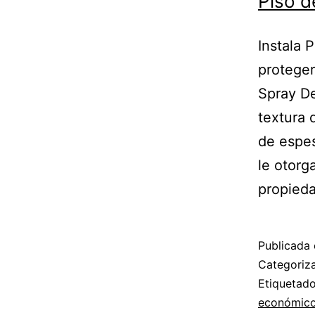
Piso d
Instala 
proteger
Spray De
textura 
de espes
le otorga
propie
Publicada 
Categori
Etiqueta
económic