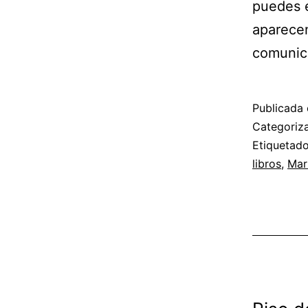
puedes e
aparecen
comunic
Publicada 
Categori
Etiqueta
libros
,
Mar