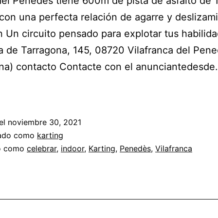
del Penedès tiene 600m de pista de asfalto de 
 con una perfecta relación de agarre y deslizam
n Un circuito pensado para explotar tus habilid
 de Tarragona, 145, 08720 Vilafranca del Pen
ona) contacto Contacte con el anunciantedesd
karting
indoor
Vilafranca
el
noviembre 30, 2021
Penedès
zado como
karting
do como
celebrar
,
indoor
,
Karting
,
Penedès
,
Vilafranca