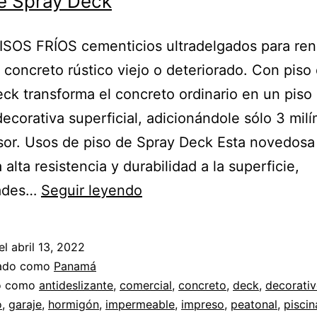
e Spray Deck
PISOS FRÍOS cementicios ultradelgados para ren
 concreto rústico viejo o deteriorado. Con piso
ck transforma el concreto ordinario en un piso
decorativa superficial, adicionándole sólo 3 mil
or. Usos de piso de Spray Deck Esta novedosa
 alta resistencia y durabilidad a la superficie,
Piso
dades…
Seguir leyendo
de
Spray
el
abril 13, 2022
Deck
zado como
Panamá
do como
antideslizante
,
comercial
,
concreto
,
deck
,
decorati
o
,
garaje
,
hormigón
,
impermeable
,
impreso
,
peatonal
,
piscin