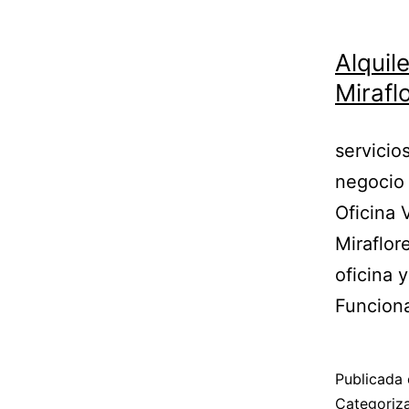
Alquile
Mirafl
servicio
negocio 
Oficina 
Miraflor
oficina 
Funcion
Publicada 
Categori