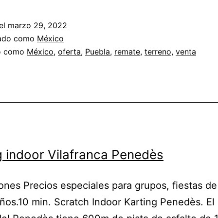
el
marzo 29, 2022
zado como
México
do como
México
,
oferta
,
Puebla
,
remate
,
terreno
,
venta
g indoor Vilafranca Penedès
iones Precios especiales para grupos, fiestas de
os.10 min. Scratch Indoor Karting Penedès. El 