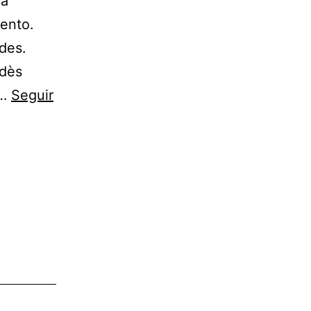
1a
iento.
ades.
edès
e…
Seguir