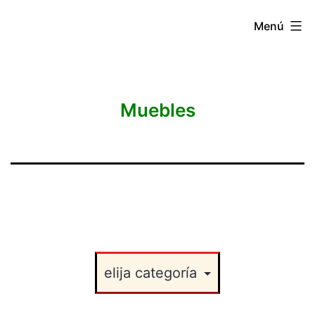
Saltar
anuncialoquequieras
Menú
al
contenido
Muebles