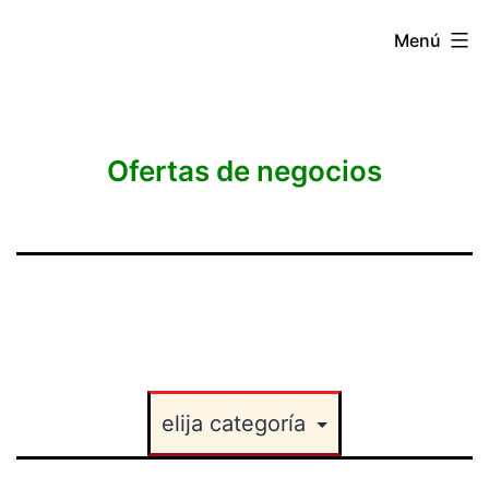
Saltar
anuncialoquequieras
Menú
al
contenido
Ofertas de negocios