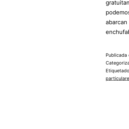
gratuita
podemos
abarcan 
enchufab
Publicada 
Categori
Etiqueta
particular