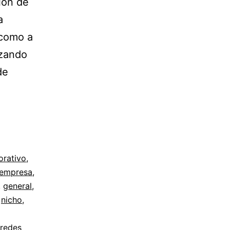
ción de
a
 como a
izando
de
orativo
,
empresa
,
,
general
,
,
nicho
,
redes