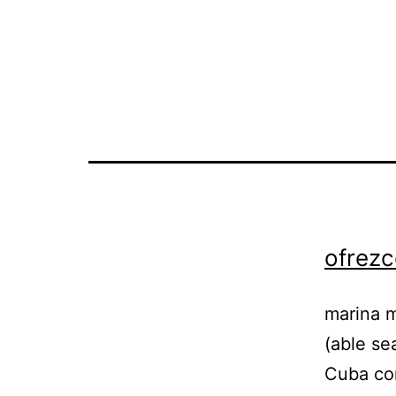
ofrezc
marina m
(able se
Cuba con