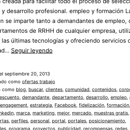
va creada para facilitar todo el proceso de selec
 y desarrollo profesional. empleo y formación L
ón se imparte tanto a demandantes de empleo,
rtamentos de RRHH de cualquier empresa, util
o las últimas tecnologías y ofreciendo servicios 
Insertia.es
dad…
Seguir leyendo
empleo
y
el
septiembre 20, 2013
formación
zado como
ofertas trabajo
do como
blog
,
buscar
,
clientes
,
comunidad
,
contenidos
,
corp
escuento
,
demandante
,
departamento
,
desarrollo
,
empleo
,
engagement
,
estrategia
,
Facebook
,
fidelización
,
formación
nkedin
,
marca
,
marketing
,
mejor
,
mercado
,
muestras gratis
rtas
,
perfiles
,
personal
,
portal
,
portales
,
posicionamiento
,
les
,
programa
,
proyectos
,
publicidad
,
recompensas
,
redes
,