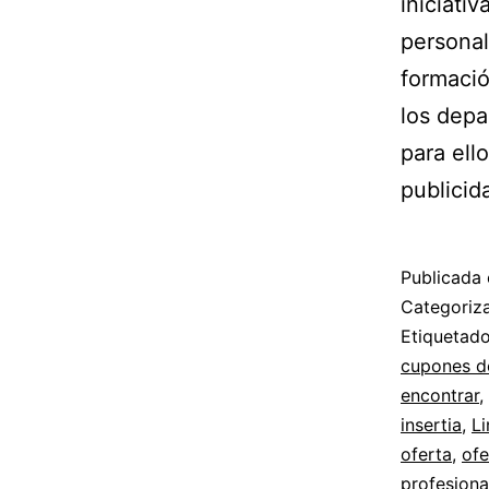
iniciati
personal
formaci
los depa
para ell
publici
Publicada 
Categori
Etiqueta
cupones d
encontrar
,
insertia
,
Li
oferta
,
ofe
profesiona