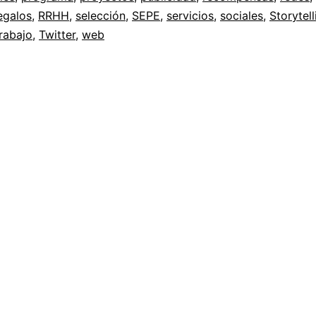
egalos
,
RRHH
,
selección
,
SEPE
,
servicios
,
sociales
,
Storytell
rabajo
,
Twitter
,
web