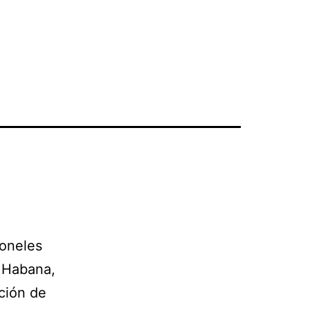
moneles
a Habana,
ción de